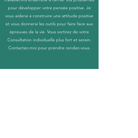
pour développer votre pensée positive. Je
vous aiderai à construire une attitude positive
et vous donnerai les outils pour faire face aux
épreuves de la vie. Vous sortirez de votre
Consultation individuelle plus fort et serein.
Contactez-moi pour prendre rendez-vous.
THÉRAPIE DE COUPLE
Si vous êtes à la recherche de séances de
Thérapie de couple guidées par un(e)
Psychologue professionnel(le), vous êtes au