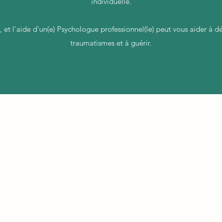
individuelle.
ile, et l'aide d'un(e) Psychologue professionnel(le) peut vous aider à 
traumatismes et à guérir.
© 2022 par Amélie Privat. Créé avec Wix.com