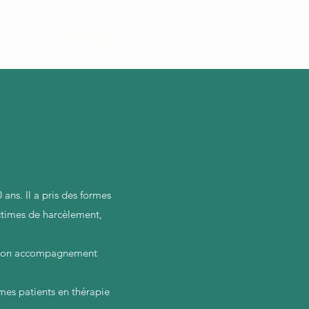
Accueil
À propos
Contact
Tarifs
Liens utiles
ans. Il a pris des formes
ictimes de harcèlement,
ir mon accompagnement
mes patients en thérapie